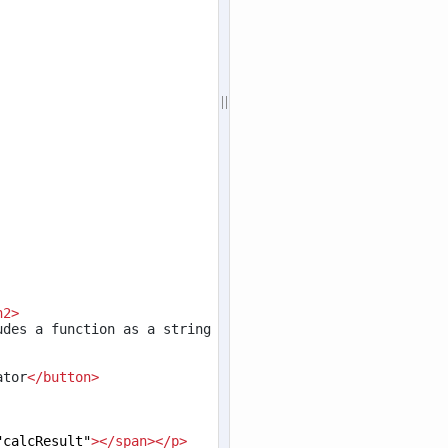
h2
>
des a function as a string 
ator
</
button
>
"calcResult"
></
span
></
p
>