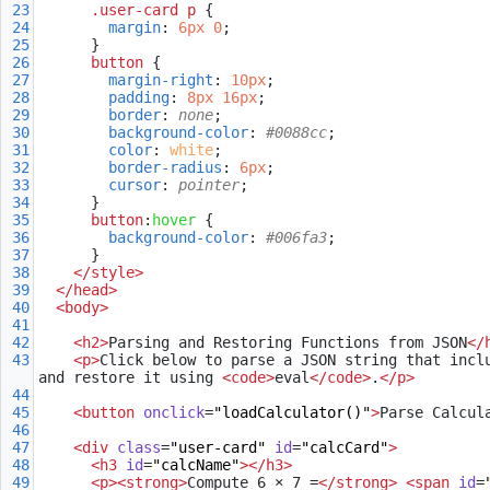
23
.user-card
p
 {
24
margin
: 
6px
0
;
25
}
26
button
 {
27
margin-right
: 
10px
;
28
padding
: 
8px
16px
;
29
border
: 
none
;
30
background-color
: 
#0088cc
;
31
color
: 
white
;
32
border-radius
: 
6px
;
33
cursor
: 
pointer
;
34
}
35
button
:
hover
 {
36
background-color
: 
#006fa3
;
37
}
38
</
style
>
39
</
head
>
40
<
body
>
41
42
<
h2
>
Parsing and Restoring Functions from JSON
</
43
<
p
>
Click below to parse a JSON string that inclu
and restore it using 
<
code
>
eval
</
code
>
.
</
p
>
44
45
<
button
onclick
=
"loadCalculator()"
>
Parse Calcul
46
47
<
div
class
=
"user-card"
id
=
"calcCard"
>
48
<
h3
id
=
"calcName"
></
h3
>
49
<
p
><
strong
>
Compute 6 × 7 =
</
strong
>
<
span
id
=