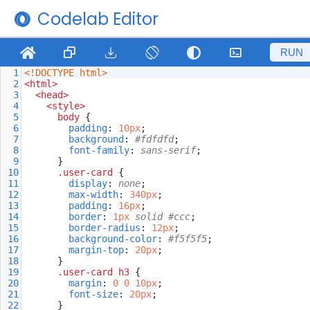
Codelab Editor
RUN
1
<!DOCTYPE html>
2
<
html
>
3
<
head
>
4
<
style
>
5
body
 {
6
padding
: 
10px
;
7
background
: 
#fdfdfd
;
8
font-family
: 
sans-serif
;
9
}
10
.user-card
 {
11
display
: 
none
;
12
max-width
: 
340px
;
13
padding
: 
16px
;
14
border
: 
1px
solid
#ccc
;
15
border-radius
: 
12px
;
16
background-color
: 
#f5f5f5
;
17
margin-top
: 
20px
;
18
}
19
.user-card
h3
 {
20
margin
: 
0
0
10px
;
21
font-size
: 
20px
;
22
}